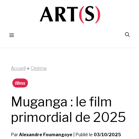
Aller
au
contenu
Menu
»
Accueil
Cinéma
films
Muganga : le film
primordial de 2025
Par
Alexandre Foumangoye
|
Publié le
03/10/2025