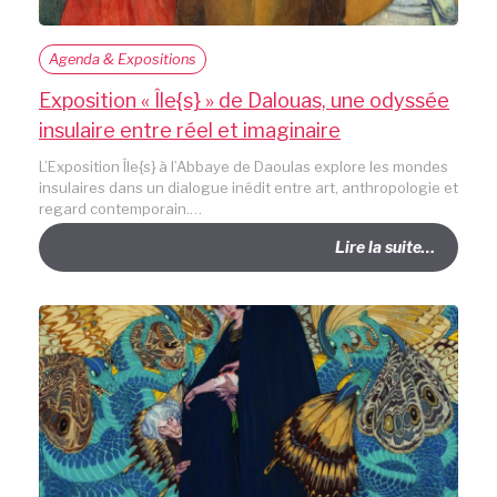
Agenda & Expositions
Exposition « Île{s} » de Dalouas, une odyssée
insulaire entre réel et imaginaire
L’Exposition Île{s} à l’Abbaye de Daoulas explore les mondes
insulaires dans un dialogue inédit entre art, anthropologie et
regard contemporain.…
Lire la suite…