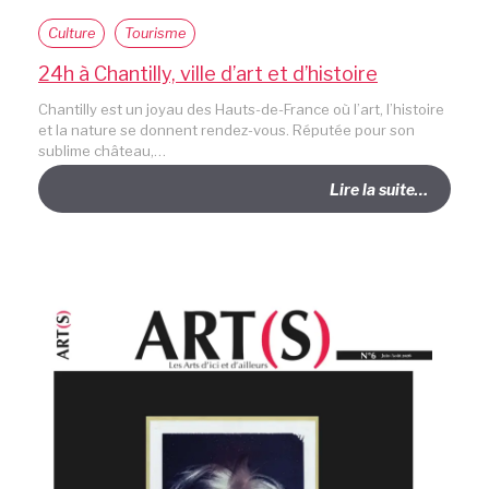
Culture
Tourisme
24h à Chantilly, ville d’art et d’histoire
Chantilly est un joyau des Hauts-de-France où l’art, l’histoire
et la nature se donnent rendez-vous. Réputée pour son
sublime château,…
Lire la suite…