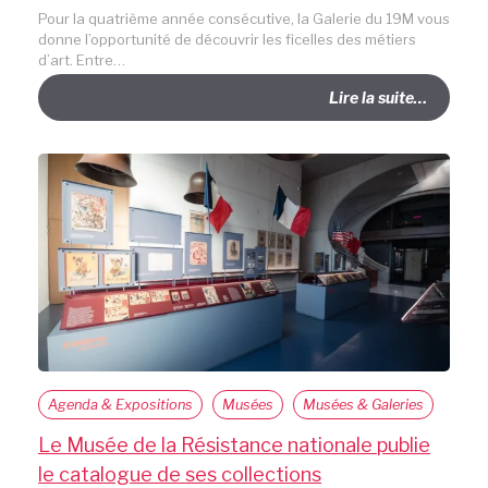
Pour la quatrième année consécutive, la Galerie du 19M vous
donne l’opportunité de découvrir les ficelles des métiers
d’art. Entre…
Lire la suite…
Agenda & Expositions
Musées
Musées & Galeries
Le Musée de la Résistance nationale publie
le catalogue de ses collections