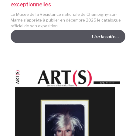
exceptionnelles
Le Musée de la Résistance nationale de Champigny-sur-
Marne s’apprête à publier en décembre 2025 le catalogue
officiel de son exposition…
Lire la suite…