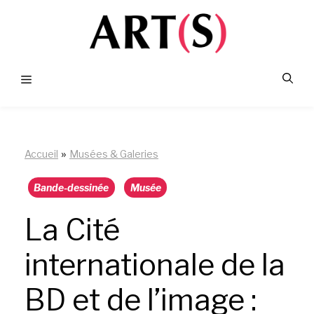
Aller
au
contenu
Menu
»
Accueil
Musées & Galeries
Bande-dessinée
Musée
La Cité
internationale de la
BD et de l’image :