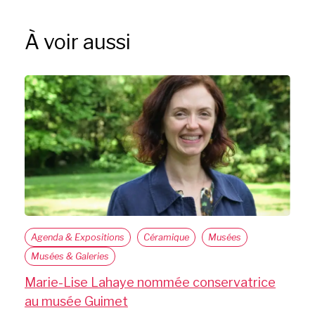
À voir aussi
Agenda & Expositions
Céramique
Musées
Musées & Galeries
Marie-Lise Lahaye nommée conservatrice
au musée Guimet