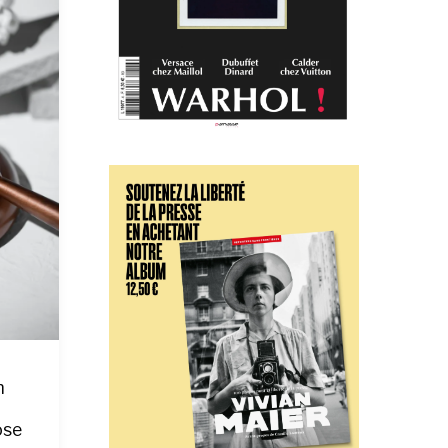
n
ose