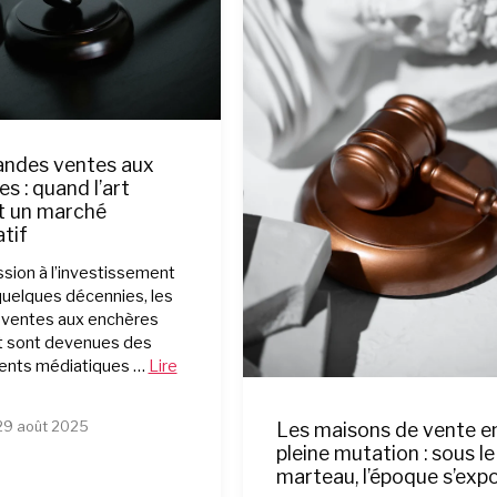
andes ventes aux
s : quand l’art
t un marché
tif
ssion à l’investissement
uelques décennies, les
 ventes aux enchères
rt sont devenues des
nts médiatiques …
Lire
 29 août 2025
Les maisons de vente e
pleine mutation : sous le
marteau, l’époque s’exp