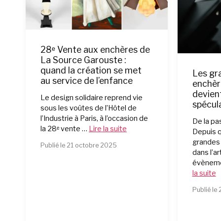
28ᵉ Vente aux enchères de
La Source Garouste :
quand la création se met
Les gr
au service de l’enfance
enchère
devien
Le design solidaire reprend vie
spécula
sous les voûtes de l’Hôtel de
l’Industrie à Paris, à l’occasion de
De la pa
la 28ᵉ vente …
Lire la suite
Depuis q
grandes
Publié le 21 octobre 2025
dans l’a
évèneme
la suite
Publié le