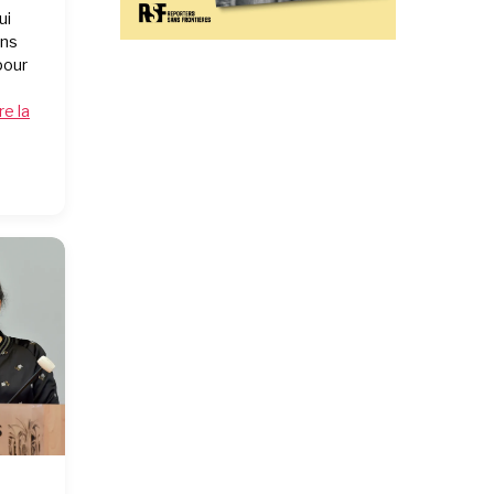
ui
ons
pour
re la