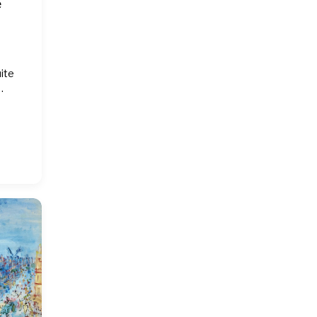
e
uite
…