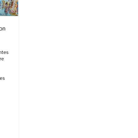
son
ntes
re
les