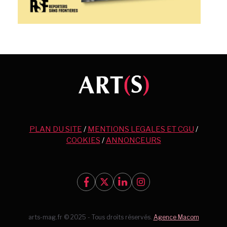
PLAN DU SITE
/
MENTIONS LEGALES ET CGU
/
COOKIES
/
ANNONCEURS
arts-mag.fr © 2025 - Tous droits réservés.
Agence Macom