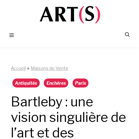
Aller
au
contenu
Menu
»
Accueil
Maisons de Vente
Antiquités
Enchères
Paris
Bartleby : une
vision singulière de
l’art et des