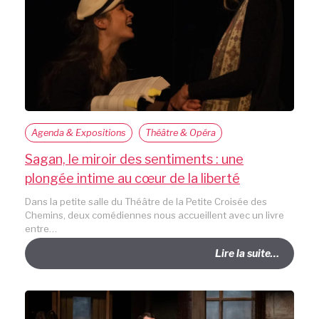
Agenda & Expositions
Théâtre & Opéra
Sagan, le miroir des sentiments : une
plongée intime au cœur de la liberté
Dans la petite salle du Théâtre de la Petite Croisée des
Chemins, deux comédiennes nous accueillent avec un livre
entre…
Lire la suite…