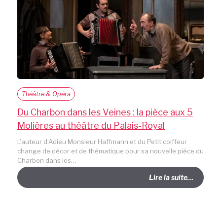
Théâtre & Opéra
Du Charbon dans les Veines : la pièce aux 5
Molières au théâtre du Palais-Royal
L’auteur d’Adieu Monsieur Haffmann et du Petit coiffeur
change de décor et de thématique pour sa nouvelle pièce du
Charbon dans les…
Lire la suite…