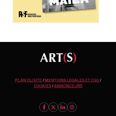
PLAN DU SITE
/
MENTIONS LEGALES ET CGU
/
COOKIES
/
ANNONCEURS