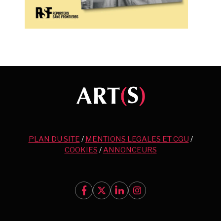
PLAN DU SITE
/
MENTIONS LEGALES ET CGU
/
COOKIES
/
ANNONCEURS