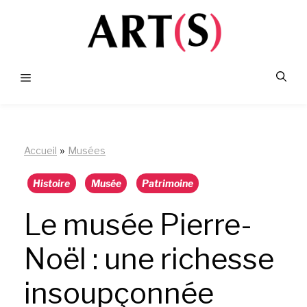
Aller
au
contenu
Menu
»
Accueil
Musées
Histoire
Musée
Patrimoine
Le musée Pierre-
Noël : une richesse
insoupçonnée