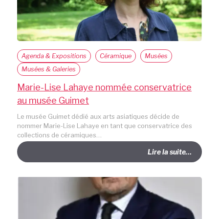
Agenda & Expositions
Céramique
Musées
Musées & Galeries
Marie-Lise Lahaye nommée conservatrice
au musée Guimet
Le musée Guimet dédié aux arts asiatiques décide de
nommer Marie-Lise Lahaye en tant que conservatrice des
collections de céramiques…
Lire la suite…