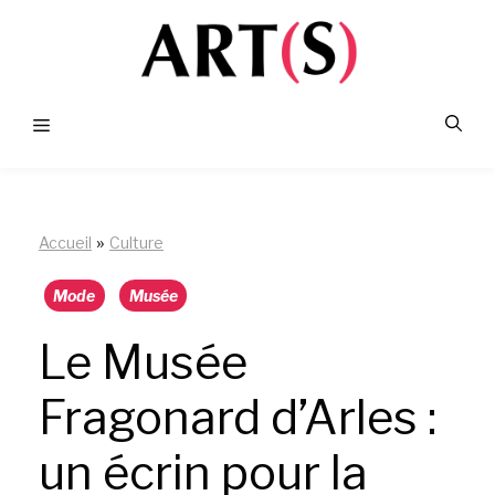
Aller
au
contenu
Menu
»
Accueil
Culture
Mode
Musée
Le Musée
Fragonard d’Arles :
un écrin pour la