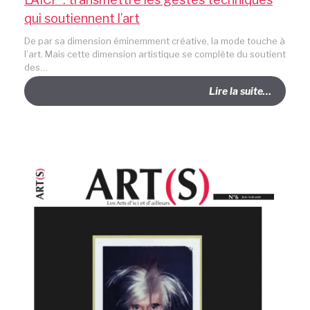
qui soutiennent l’art
De par sa dimension éminemment créative, la mode touche à
l’art. Mais cette dimension artistique se complète du soutient
des…
Lire la suite…