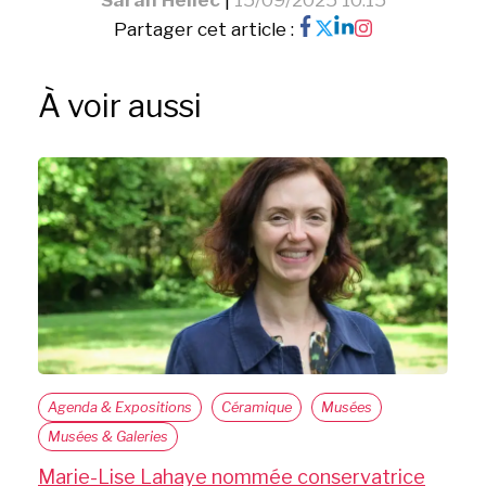
Sarah Hellec
|
15/09/2025 10:15
Partager cet article :
À voir aussi
Agenda & Expositions
Céramique
Musées
Musées & Galeries
Marie-Lise Lahaye nommée conservatrice