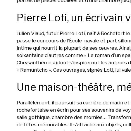
portes de pièces oubliées et d’une chambre jusq
Pierre Loti, un écrivain
Julien Viaud, futur Pierre Loti, naît à Rochefort 
passe le concours de l’École navale et part sillon
intime qui nourrit la plupart de ses œuvres. Ains
soixantaine d’autres comme « Le roman d’un spahi
Chrysanthème » (dont s’inspireront les auteurs du
« Ramuntcho ». Ces ouvrages, signés Loti, lui va
Une maison-théâtre, m
Parallèlement, il poursuit sa carrière de marin 
rochefortaise en écrin pour ses souvenirs de voy
salle gothique, chambre des momies… Transforman
de fêtes mémorables. Il s’attache aux objets, co