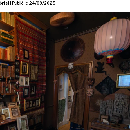
briel
|
Publié le
24/09/2025