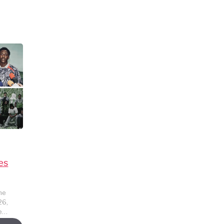
ses
me
26,
ue…