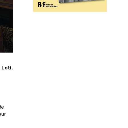
Loti,
de
eur