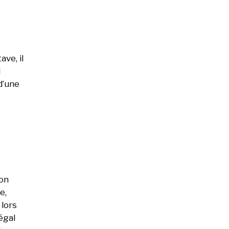
ve, il
l
d’une
son
e,
 lors
égal