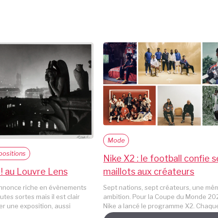
Mode
ositions
Nike X2 : le football confie 
maillots aux créateurs
! au Louvre Lens
Sept nations, sept créateurs, une mê
annonce riche en évènements
ambition. Pour la Coupe du Monde 20
utes sortes mais il est clair
Nike a lancé le programme X2. Chaq
ier une exposition, aussi