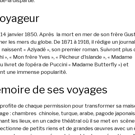
ue-là disparue.
 voyageur
le 14 janvier 1850. Après la mort en mer de son frère Gusta
ner les mers du globe. De 1871 à 1918, il rédige un journa
i, naissent « Aziyadé », son premier roman. Suivront plus 
 », « Mon frère Yves », « Pêcheur d’Islande », « Madame
 livret de l’opéra de Puccini « Madame Butterfly ») et
lent une immense popularité.
émoire de ses voyages
et profite de chaque permission pour transformer sa mai
age : chambres chinoise, turque, arabe, pagode japonais
t les lieux, en un cadre théâtral où il se met en scène
llectionne de petits riens et de grandes œuvres avec un 