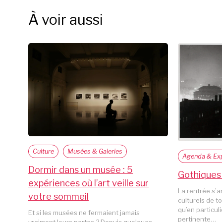
À voir aussi
Culture
Musées & Galeries
Agenda & Exp
Dormir dans un musée : 5
Gothiques 
expériences où l’art veille sur
La rentrée s’
votre sommeil
culturels de to
qu’en particul
Et si les musées ne fermaient jamais
pertinente…
vraiment leurs portes ? Depuis quelques