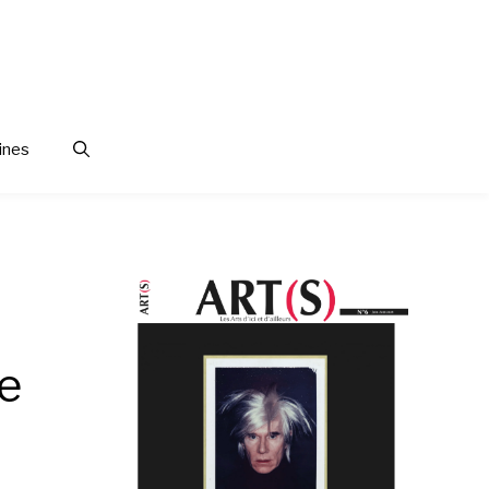
ines
re