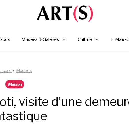
Expos
Musées & Galeries
Culture
E-Magaz
»
ccueil
Musées
Maison
oti, visite d’une demeu
ntastique