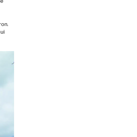
le
ron.
ui