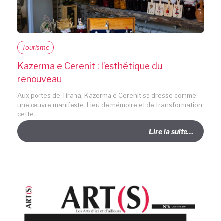
Tourisme
Kazerma e Cerenit : l’esthétique du
renouveau
Aux portes de Tirana, Kazerma e Cerenit se dresse comme
une œuvre manifeste. Lieu de mémoire et de transformation,
cette…
Lire la suite…