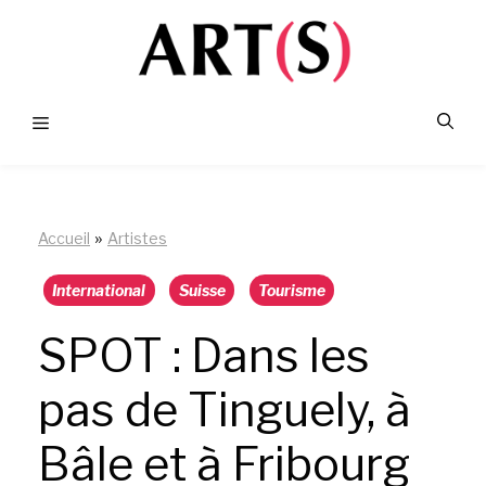
Aller
au
contenu
Menu
»
Accueil
Artistes
International
Suisse
Tourisme
SPOT : Dans les
pas de Tinguely, à
Bâle et à Fribourg