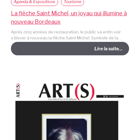
Agenda & Expositions
Tourisme
La flèche Saint Michel, un joyau qui illumine à
nouveau Bordeaux
Après cinq années de restauration, le public va enfin voir
s’élever à nouveau la flèche Saint Michel. Symbole de la…
Lire la suite…