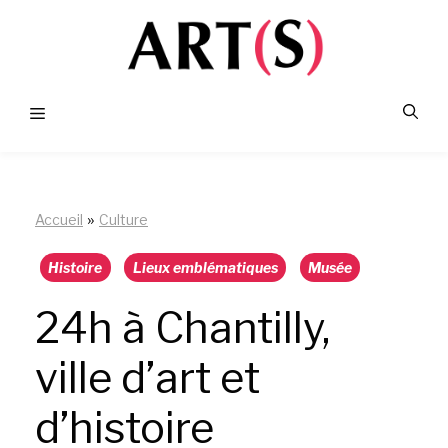
Aller
au
contenu
Menu
»
Accueil
Culture
Histoire
Lieux emblématiques
Musée
24h à Chantilly,
ville d’art et
d’histoire