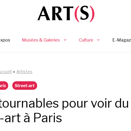
Expos
Musées & Galeries
Culture
E-Magaz
»
ccueil
Artistes
ris
Street-art
tournables pour voir du
-art à Paris