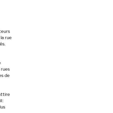
ateurs
la rue
lés.
e
 rues
es de
ttire
 :
lus