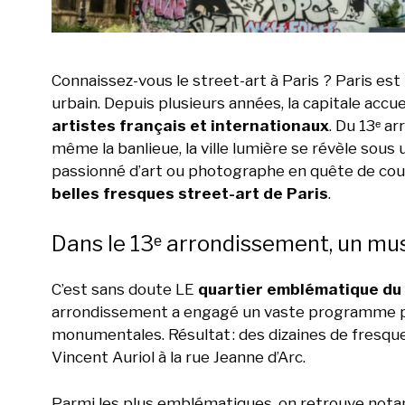
Connaissez-vous le street-art à Paris ? Paris es
urbain. Depuis plusieurs années, la capitale acc
artistes français et internationaux
. Du 13ᵉ a
même la banlieue, la ville lumière se révèle sous 
passionné d’art ou photographe en quête de coule
belles fresques street-art de Paris
.
Dans le 13ᵉ arrondissement, un mus
C’est sans doute LE
quartier emblématique du 
arrondissement a engagé un vaste programme p
monumentales. Résultat : des dizaines de fresq
Vincent Auriol à la rue Jeanne d’Arc.
Parmi les plus emblématiques, on retrouve not