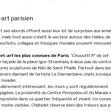
-art parisien
 et ses abords offrent aussi leur lot de surprises aux am
mais tout aussi créatif, le secteur autour des Halles, de 
ochoirs, collages et fresques murales souvent renouve
et-art les plus connues de Paris
, “
Chuuuttt !!!
” de Jef
 façade de la place Igor-Stravinsky à deux pas du centr
bres sculptures de Niki de Saint Phalle. Partout dans les
roirs diamant de l’artiste Le Diamantaire, chats iconiqu
 Invader.
culièrement intéressant : les murs y sont régulièrement
gagées. La proximité du Centre Pompidou et du Marais a
mpreinte dans ce quartier fréquenté et vivant. Un conseil
moins visibles : Châtelet réserve bien des trésors aux p