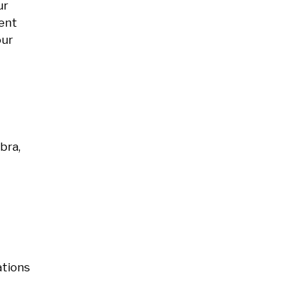
ur
sent
our
bra,
ations