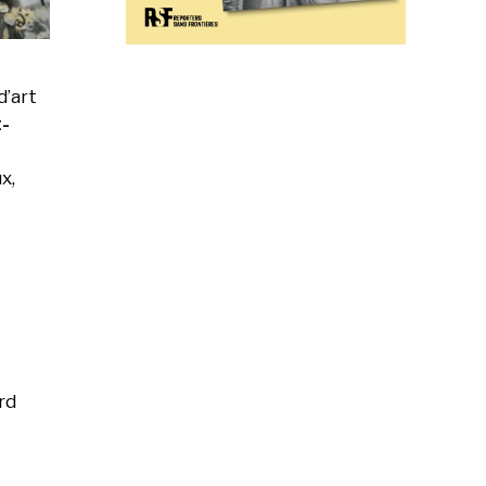
d’art
-
x,
rd