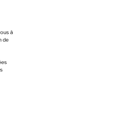
vous à
n de
ées
es