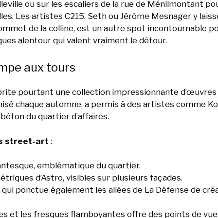
leville ou sur les escaliers de la rue de Ménilmontant po
lles. Les artistes C215, Seth ou Jérôme Mesnager y lais
sommet de la colline, est un autre spot incontournable p
ques alentour qui valent vraiment le détour.
impe aux tours
brite pourtant une collection impressionnante d’œuvres
nisé chaque automne, a permis à des artistes comme Ko
éton du quartier d’affaires.
 street-art
:
antesque, emblématique du quartier.
triques d’Astro, visibles sur plusieurs façades.
», qui ponctue également les allées de La Défense de cré
es et les fresques flamboyantes offre des points de vue