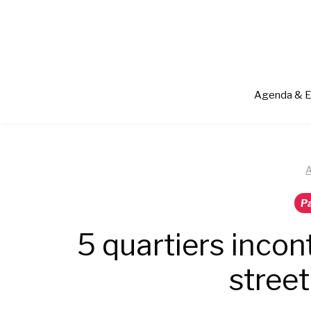
Aller
au
contenu
Agenda & 
A
Pa
5 quartiers incon
street