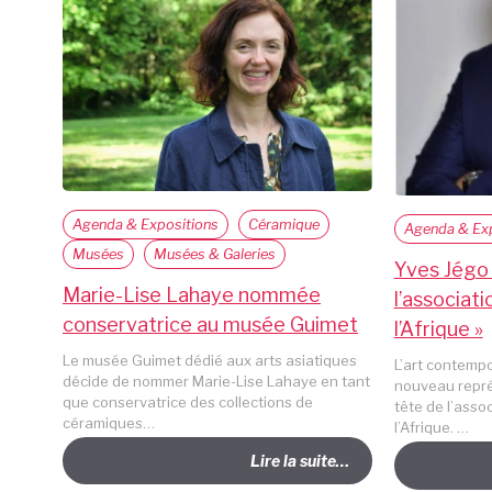
Agenda & Expositions
Céramique
Agenda & Exp
Musées
Musées & Galeries
Yves Jégo 
Marie-Lise Lahaye nommée
l’associati
conservatrice au musée Guimet
l’Afrique »
Le musée Guimet dédié aux arts asiatiques
L’art contempo
décide de nommer Marie-Lise Lahaye en tant
nouveau repré
que conservatrice des collections de
tête de l’assoc
céramiques…
l’Afrique. …
Lire la suite…