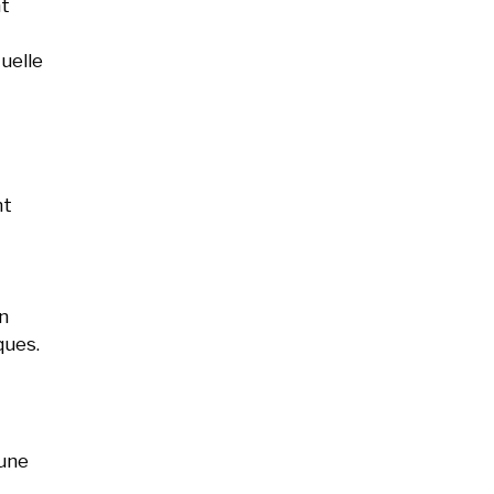
nt
uelle
nt
n
ques.
 une