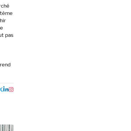
rché
ystème
hir
de
aut pas
prend