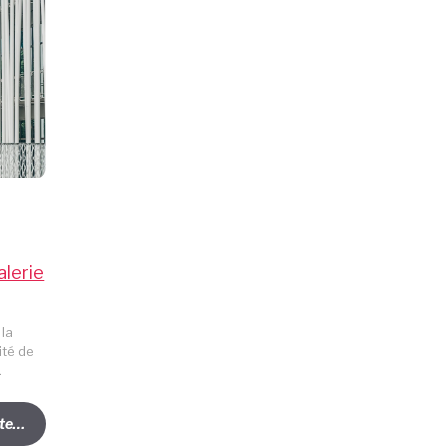
alerie
 la
ité de
.
ite…