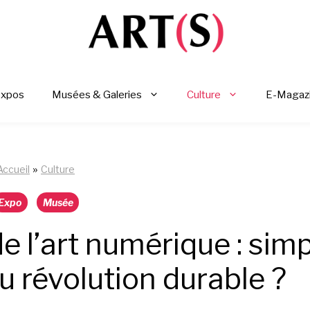
Expos
Musées & Galeries
Culture
E-Magaz
»
Accueil
Culture
Expo
Musée
e l’art numérique : sim
u révolution durable ?