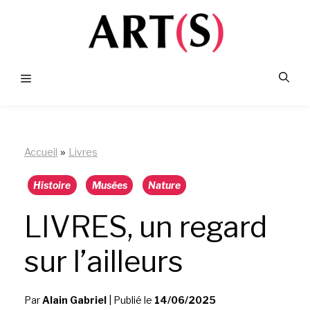
Aller
au
contenu
Menu
»
Accueil
Livres
Histoire
Musées
Nature
LIVRES, un regard
sur l’ailleurs
Par
Alain Gabriel
|
Publié le
14/06/2025