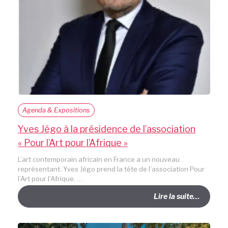
Agenda & Expositions
Yves Jégo à la présidence de l’association
« Pour l’Art pour l’Afrique »
L’art contemporain africain en France a un nouveau
représentant. Yves Jégo prend la tête de l’association Pour
l’Art pour l’Afrique. …
Lire la suite…