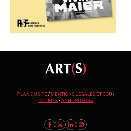
PLAN DU SITE
/
MENTIONS LEGALES ET CGU
/
COOKIES
/
ANNONCEURS