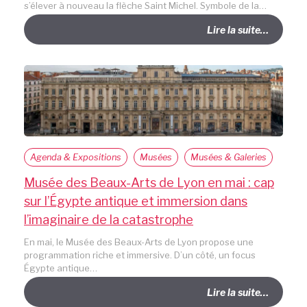
s’élever à nouveau la flèche Saint Michel. Symbole de la…
Lire la suite…
Agenda & Expositions
Musées
Musées & Galeries
Musée des Beaux-Arts de Lyon en mai : cap
sur l’Égypte antique et immersion dans
l’imaginaire de la catastrophe
En mai, le Musée des Beaux-Arts de Lyon propose une
programmation riche et immersive. D’un côté, un focus
Égypte antique…
Lire la suite…