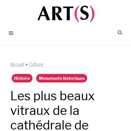
Aller
au
contenu
Menu
»
Accueil
Culture
Histoire
Monuments historiques
Les plus beaux
vitraux de la
cathédrale de