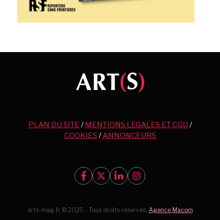
PLAN DU SITE
/
MENTIONS LEGALES ET CGU
/
COOKIES
/
ANNONCEURS
arts-mag.fr © 2025 - Tous droits réservés.
Agence Macom