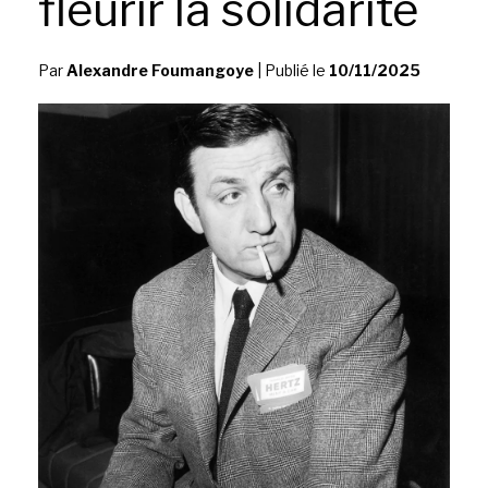
fleurir la solidarité
Par
Alexandre Foumangoye
|
Publié le
10/11/2025