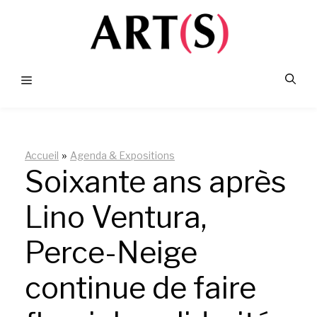
Aller
au
contenu
Menu
»
Accueil
Agenda & Expositions
Soixante ans après
Lino Ventura,
Perce-Neige
continue de faire