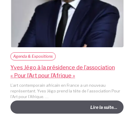
Agenda & Expositions
Yves Jégo à la présidence de l’association
« Pour l’Art pour l’Afrique »
L’art contemporain africain en France a un nouveau
représentant. Yves Jégo prend la tête de l’association Pour
l’Art pour l’Afrique. …
Lire la suite…