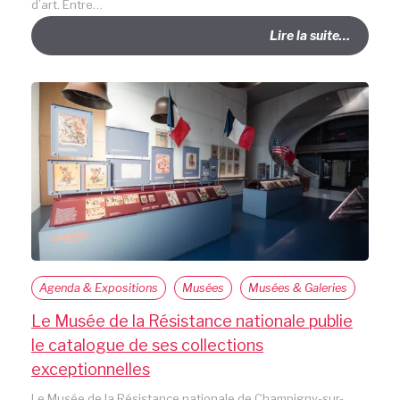
d’art. Entre…
Lire la suite…
Agenda & Expositions
Musées
Musées & Galeries
Le Musée de la Résistance nationale publie
le catalogue de ses collections
exceptionnelles
Le Musée de la Résistance nationale de Champigny-sur-