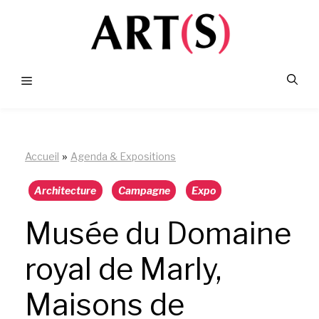
Aller
au
contenu
Menu
»
Accueil
Agenda & Expositions
Architecture
Campagne
Expo
Musée du Domaine
royal de Marly,
Maisons de