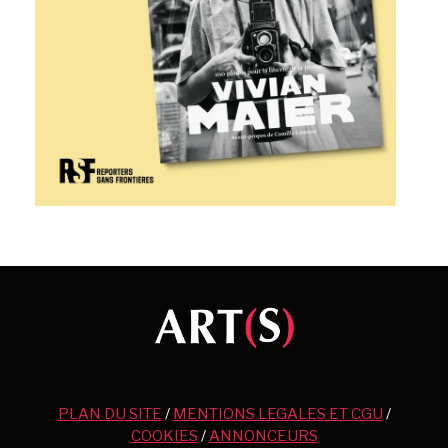
PLAN DU SITE
/
MENTIONS LEGALES ET CGU
/
COOKIES
/
ANNONCEURS