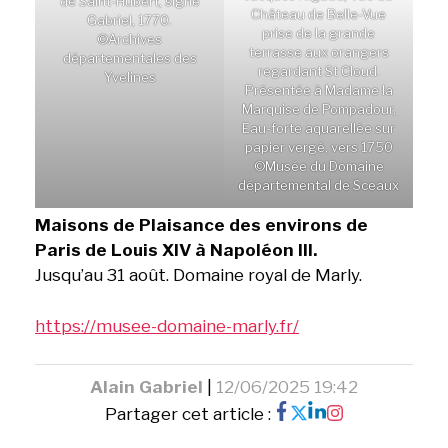
de Saint-Hubert, signé
Château de Belle-Vue
Gabriel, 1770.
prise de la grande
©Archives
terrasse aux orangers
départementales des
regardant St Cloud.
Yvelines
Présentée à Madame la
Marquise de Pompadour,
Eau-forte aquarellée sur
papier vergé, vers 1750
©Musée du Domaine
départemental de Sceaux
Maisons de Plaisance des environs de
Paris de Louis XIV à Napoléon III.
Jusqu’au 31 août. Domaine royal de Marly.
https://musee-domaine-marly.fr/
Alain Gabriel
|
12/06/2025 19:42
Partager cet article :