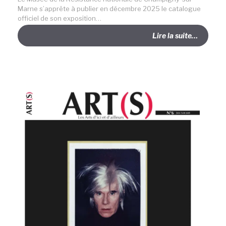
Marne s’apprête à publier en décembre 2025 le catalogue
officiel de son exposition…
Lire la suite…