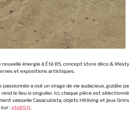
e nouvelle énergie à Été 85, concept store déco & lifesty
ernes et expositions artistiques.
 passionnée a osé un virage de vie audacieux, guidée par
i rend le lieu si singulier. Ici, chaque pièce est sélectionn
nt vaisselle Casacubista, objets HKliving et jeux Grim
 sur :
ete85.fr
.