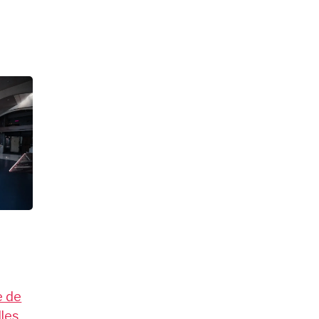
e de
lles