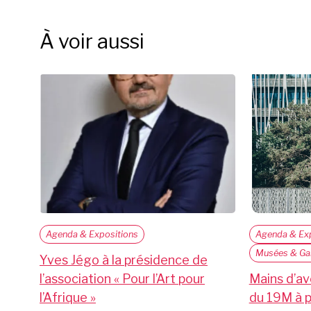
À voir aussi
Agenda & Expositions
Agenda & Exp
Musées & Gal
Yves Jégo à la présidence de
l’association « Pour l’Art pour
Mains d’ave
l’Afrique »
du 19M à p