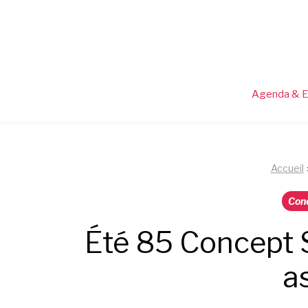
Aller
au
contenu
Agenda & 
Accueil
Con
Été 85 Concept S
a