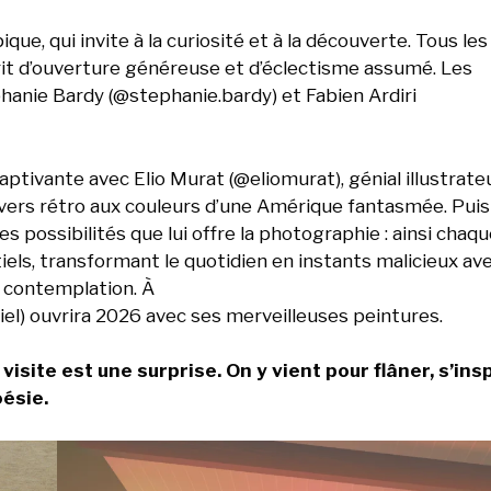
ue, qui invite à la curiosité et à la découverte. Tous les
prit d’ouverture généreuse et d’éclectisme assumé. Les
hanie Bardy (@stephanie.bardy) et Fabien Ardiri
ptivante avec Elio Murat (@eliomurat), génial illustrate
ivers rétro aux couleurs d’une Amérique fantasmée. Puis
s possibilités que lui offre la photographie : ainsi chaq
iels, transformant le quotidien en instants malicieux av
e contemplation. À
iel) ouvrira 2026 avec ses merveilleuses peintures.
site est une surprise. On y vient pour flâner, s’insp
ésie.