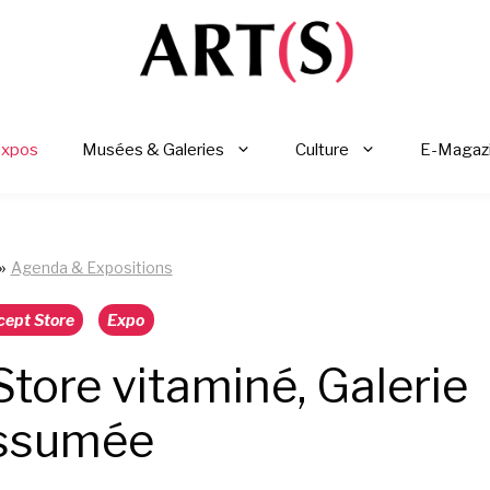
Expos
Musées & Galeries
Culture
E-Magaz
»
Agenda & Expositions
cept Store
Expo
tore vitaminé, Galerie
ssumée