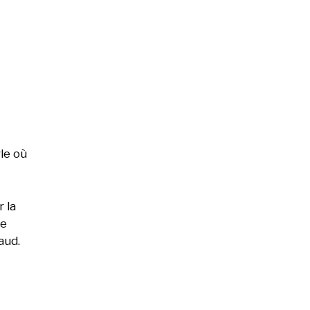
le où
 la
ée
aud.