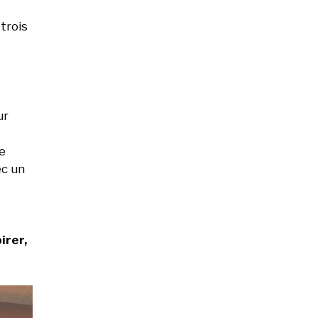
 trois
ur
ue
ec un
irer,