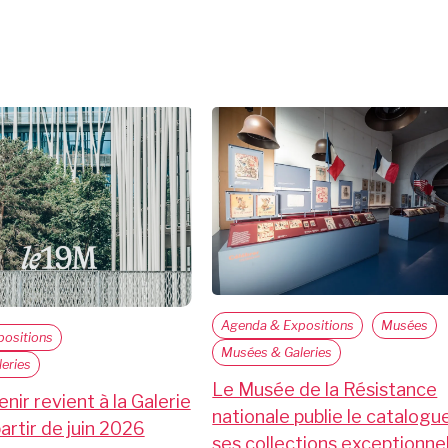
Agenda & Expositions
Musées
ositions
Musées & Galeries
eries
Le Musée de la Résistance
nir revient à la Galerie
nationale publie le catalogu
artir de juin 2026
ses collections exceptionne