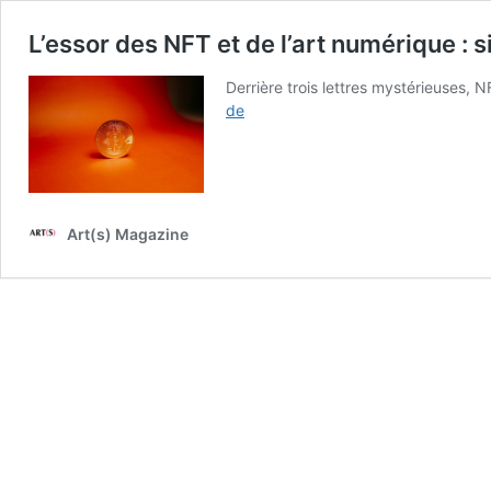
L’essor des NFT et de l’art numérique : 
Derrière trois lettres mystérieuses,
L’essor
de
des
NFT
et
de
l’art
Art(s) Magazine
numérique :
simple
effet
de
mode
ou
révolution
durable ?